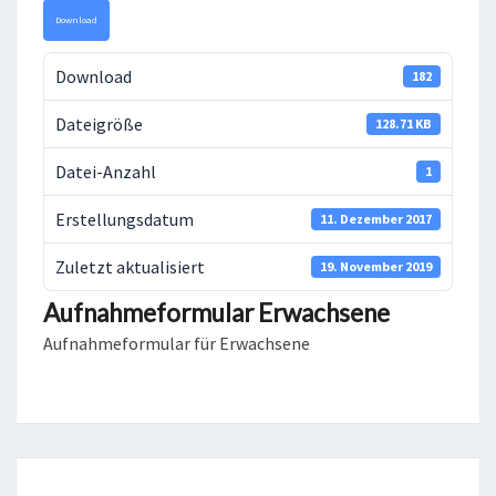
Down­load
Down­load
182
Datei­grö­ße
128.71 KB
Datei-Anzahl
1
Erstel­lungs­da­tum
11. Dezem­ber 2017
Zuletzt aktua­li­siert
19. Novem­ber 2019
Aufnahmeformular Erwachsene
Auf­nah­me­for­mu­lar für Erwachsene
Beitragsnavigation