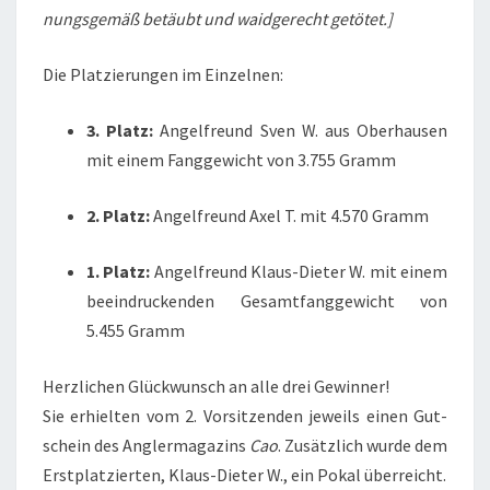
nungs­ge­mäß betäubt und waid­ge­recht getötet.]
Die Plat­zie­run­gen im Einzelnen:
3. Platz:
Angel­freund Sven W. aus Ober­hau­sen
mit einem Fang­ge­wicht von 3.755 Gramm
2. Platz:
Angel­freund Axel T. mit 4.570 Gramm
1. Platz:
Angel­freund Klaus-Die­ter W. mit einem
beein­dru­cken­den Gesamt­fang­ge­wicht von
5.455 Gramm
Herz­li­chen Glück­wunsch an alle drei Gewin­ner!
Sie erhiel­ten vom 2. Vor­sit­zen­den jeweils einen Gut­
schein des Ang­ler­ma­ga­zins
Cao
. Zusätz­lich wur­de dem
Erst­plat­zier­ten, Klaus-Die­ter W., ein Pokal überreicht.