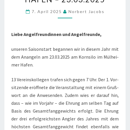
MÜLHEIMER
7. April 2025
Norbert Jacobs
HAFEN
–
23.03.2025
Lie­be Angel­freun­din­nen und Angelfreunde,
unse­ren Sai­son­start began­nen wir in die­sem Jahr mit
dem Anan­geln am 23.03.2025 am Korn­si­lo im Mül­hei­
mer Hafen.
13 Ver­eins­kol­le­gen tra­fen sich gegen 7 Uhr. Der 1. Vor­
sit­zen­de eröff­ne­te die Ver­an­stal­tung mit einem Gruß­
wort an die Anwe­sen­den. Zudem wies er dar­auf hin,
dass – wie im Vor­jahr – die Ehrung am sel­ben Tag auf
Basis des Gesamt­fang­ge­wichts erfolgt. Die Ehrung
der drei erfolg­reichs­ten Ang­ler des Jah­res mit dem
höchs­ten Gesamt­fang­ge­wicht fin­det eben­falls wie