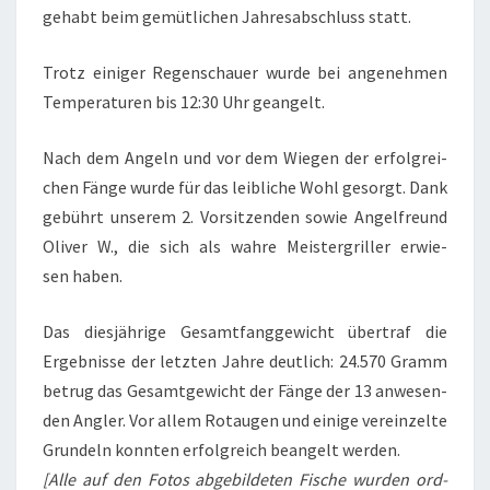
gehabt beim gemüt­li­chen Jah­res­ab­schluss statt.
Trotz eini­ger Regen­schau­er wur­de bei ange­neh­men
Tem­pe­ra­tu­ren bis 12:30 Uhr geangelt.
Nach dem Angeln und vor dem Wie­gen der erfolg­rei­
chen Fän­ge wur­de für das leib­li­che Wohl gesorgt. Dank
gebührt unse­rem 2. Vor­sit­zen­den sowie Angel­freund
Oli­ver W., die sich als wah­re Meis­ter­gril­ler erwie­
sen haben.
Das dies­jäh­ri­ge Gesamt­fang­ge­wicht über­traf die
Ergeb­nis­se der letz­ten Jah­re deut­lich: 24.570 Gramm
betrug das Gesamt­ge­wicht der Fän­ge der 13 anwe­sen­
den Ang­ler. Vor allem Rot­au­gen und eini­ge ver­ein­zel­te
Grun­deln konn­ten erfolg­reich bean­gelt wer­den.
[Alle auf den Fotos abge­bil­de­ten Fische wur­den ord­