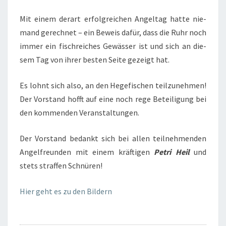
Mit einem der­art erfolg­rei­chen Angel­tag hat­te nie­
mand gerech­net – ein Beweis dafür, dass die Ruhr noch
immer ein fisch­rei­ches Gewäs­ser ist und sich an die­
sem Tag von ihrer bes­ten Sei­te gezeigt hat.
Es lohnt sich also, an den Hege­fi­schen teil­zu­neh­men!
Der Vor­stand hofft auf eine noch rege Betei­li­gung bei
den kom­men­den Veranstaltungen.
Der Vor­stand bedankt sich bei allen teil­neh­men­den
Angel­freun­den mit einem kräf­ti­gen
Petri Heil
und
stets straf­fen Schnüren!
Hier geht es zu den Bildern