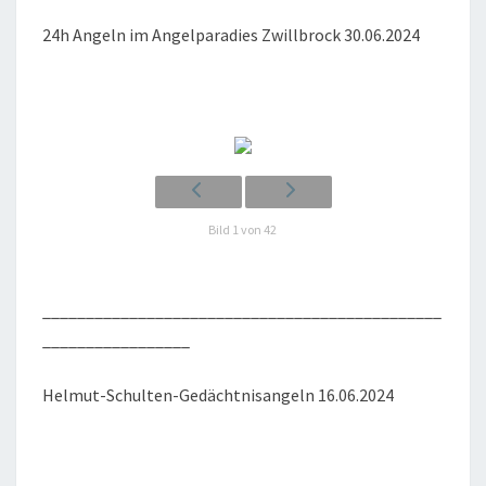
24h Angeln im Angel­pa­ra­dies Zwill­b­rock 30.06.2024
Bild 1 von 42
______________________________________________
_________________
Hel­mut-Schul­ten-Gedächt­nis­an­geln 16.06.2024