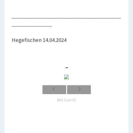
______________________________________________
_________________
Hege­fi­schen 14.04.2024
_
Bild 1 von 25