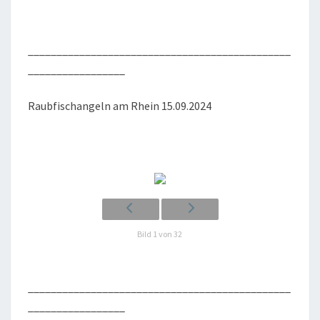
______________________________________________
_________________
Raub­fisch­an­geln am Rhein 15.09.2024
Bild 1 von 32
______________________________________________
_________________