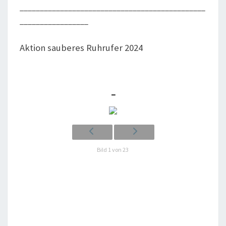
______________________________________________
_________________
Akti­on sau­be­res Ruhr­u­fer 2024
_
Bild 1 von 23