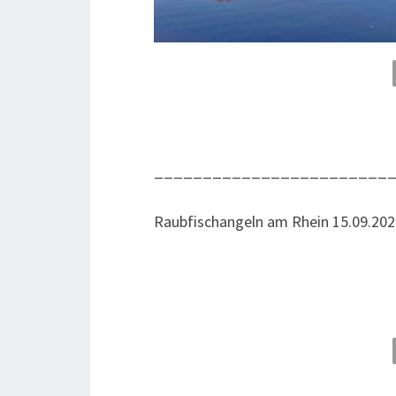
________________________
Raub­fisch­an­geln am Rhein 15.09.20