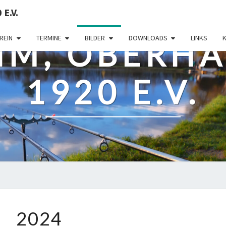
E.V.
REIN
TERMINE
BILDER
DOWNLOADS
LINKS
IM, OBERHAU
1920 E.V.
2024
2024