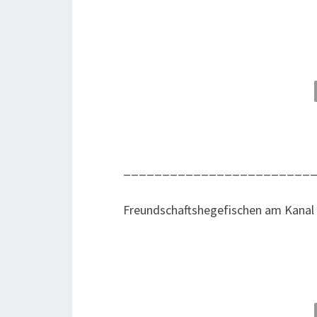
________________________
Freund­schafts­he­ge­fi­schen am Kana