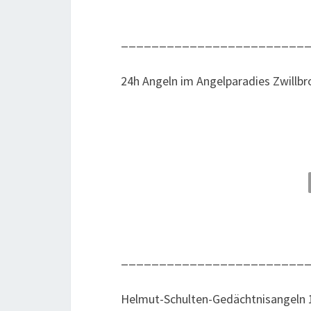
________________________
24h Angeln im Angel­pa­ra­dies Zwill­b
________________________
Hel­mut-Schul­ten-Gedächt­nis­an­geln