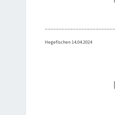
________________________
Hege­fi­schen 14.04.2024