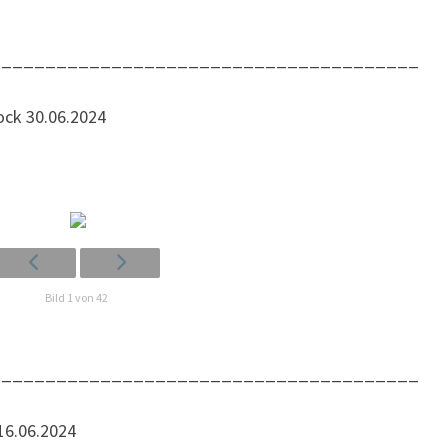
_______________________________________
­rock 30.06.2024
Bild 1 von 42
_______________________________________
 16.06.2024