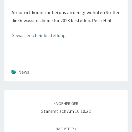
MÖGLICH
Ab sofort könnt ihr bei uns an den gewohn­ten Stel­len
die Gewäs­ser­schei­ne für 2023 bestel­len. Petri Heil!
Gewäs­ser­schein­be­stel­lung
News
Beitragsnavigation
VORHERIGER
Stammtisch Am 10.10.22
NÄCHSTER