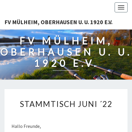
Togg
navig
FV MÜLHEIM, OBERHAUSEN U. U. 1920 E.V.
FV MÜLHEIM,
OBERHAUSEN U. U.
1920 E.V.
STAMMTISCH
STAMMTISCH JUNI ´22
JUNI
´22
Hal­lo Freunde,