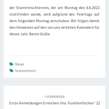
der Stamm­tisch­ter­min, der am Mon­tag den 6.6.2022
statt­fin­den wür­de, wird auf­grund des Fei­er­tags auf
dem fol­gen­den Mon­tag ver­scho­ben. Wir fol­gen damit
den Hin­wei­sen auf den von uns ver­tei­len Kalen­dern für
die­ses Jahr. Bes­te Grüße
News
Stammtisch
Beitragsnavigation
VORHERIGER
Erste Anmeldungen Erreichen Uns. Forellenfischen´22